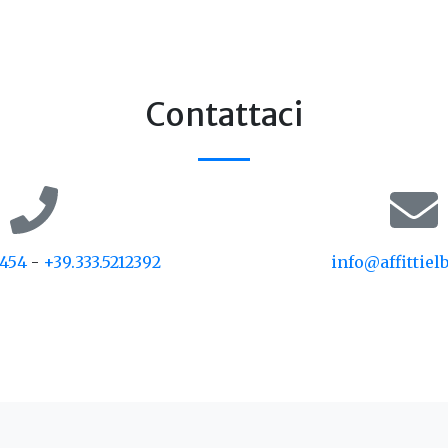
Contattaci
9454
-
+39.333.5212392
info@affittiel