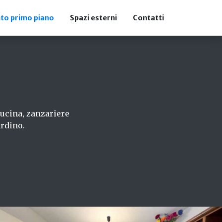
to primo piano
Spazi esterni
Contatti
cucina, zanzariere
ardino.