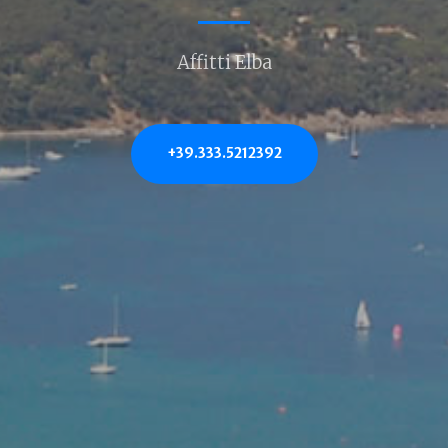
Affitti Elba
+39.333.5212392